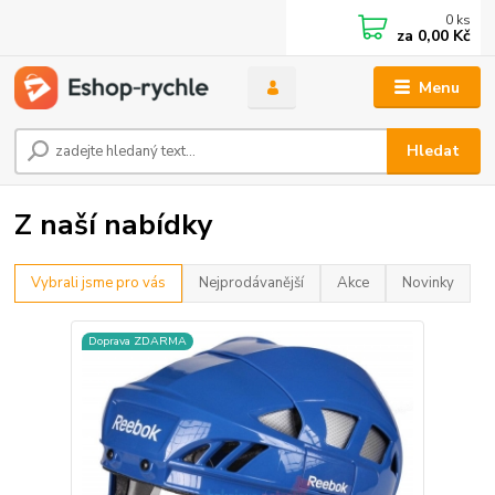
0
ks
za
0,00 Kč
Menu
Hledat
Z naší nabídky
Vybrali jsme pro vás
Nejprodávanější
Akce
Novinky
Doprava ZDARMA