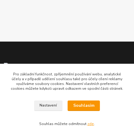
Pro základní funkčnost, zpříjemnění používání webu, analytické
Martin Šedivý
účely a v případě udělení souhlasu také pro účely cílení reklamy
+420 608 953 740
využíváme soubory cookies. Nastavení vlastních preferencí
cookies můžete kdykoli upravit odkazem ve spodní části stránek.
info@hokejove-potreby.cz
Souhlasím
Nastavení
Souhlas můžete odmítnout
zde
.
Vytvořeno na
Eshop-rychle.cz