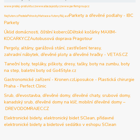
www.prodej-produktu.cz
www.abazajezdy.cz
www.parfemgroup.cz
Parkety a dřevěné podlahy - IBC
Nejfuton.cz
Postele
Pohovky
Matrace a futony
Ráj aut
Parkety
Úklid domácnosti, čištění koberců
Dětské kočárky MAXIM-
KOCARKY.CZ
Autobusová doprava Pragotour
Pergoly, altány, garážová stání, zastřešení terasy,
zahradní nábytek, dřevěné ploty a dřevěné hračky - VETAS.CZ
Taneční boty, tepláky, piškoty, dresy, tašky, boty na zumbu, boty
na step, baletní boty od Go4Style.cz
Gastronomické zařízení - Kronen.cz
Liposukce - Plastická chirurgie
Praha - Perfect Clinic
Srub, dřevostavba, dřevěné domy, dřevěné chaty, srubové domy,
kanadský srub, dřevěné domy na klíč, mobilní dřevěné domy –
DREVODOMRAJEC.CZ
Elektronické bidety, elektronický bidet SClean, přídavné
elektronické bidety a bidetové sedátko v eshopu SClean